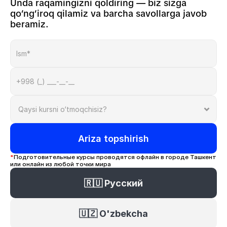
Unda raqamingizni qoldiring — biz sizga 
qo‘ng‘iroq qilamiz va barcha savollarga javob 
beramiz.
Ariza topshirish
*
Подготовительные курсы проводятся офлайн в городе Ташкент 
или онлайн из любой точки мира
🇷🇺 Русский
🇺🇿 O'zbekcha